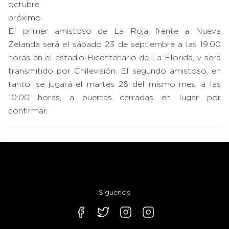
octubre
próximo.
El primer amistoso de La Roja frente a Nueva
Zelanda será el sábado 23 de septiembre a las 19:00
horas en el estadio Bicentenario de La Florida, y será
transmitido por Chilevisión. El segundo amistoso, en
tanto, se jugará el martes 26 del mismo mes, a las
10:00 horas, a puertas cerradas en lugar por
confirmar.
Síguenos