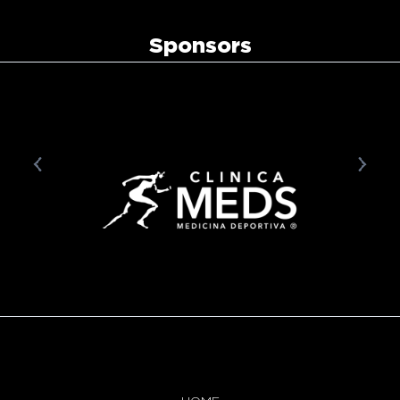
Sponsors
prev
next